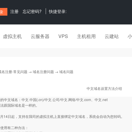
注册
忘记密码?
快捷登录:
虚拟主机
云服务器
VPS
主机租用
云建站
域名注册-常见问题
→
域名注册问题
→ 域名问题
中文域名设置方法介绍
中文域名：中文.中国(.cn)/中文.公司/中文.网络/中文.com、中文.net
办法跟国际域名是一样的。
年4月14日起，支持在我司的虚拟主机上直接绑定中文域名，系统会自动为您转码。
的使用有二种办法：