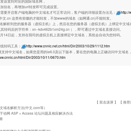
rl转发设置到对应的国际域名网，
加别名，再增加url转发即可完成设置。
后需要开启客户端电脑的中文域名才可正常访问，客户端的详细设置办法见：
http:/
w.中文.cn 这类有前缀的才能转发，不加www的域名（如网通.cn)不能转发。
域名解析到您的服务器（虚拟主机）上，然后在您的服务器（虚拟主机）上绑定中文
其转码后的字符串：xn--kdv462b1xm24g.cn ），即可通过中文域名直接访问。
年4月14日起，支持在我司的虚拟主机上直接绑定中文域名，系统会自动为您转码。
在线转码工具：
http://www.cnnic.net.cn/html/Dir/2003/10/29/1112.htm
默认就支持中文域名，如果您是用的ie6.0及以下版本，要在您的电脑上正确访问中文域
www.cnnic.cn/html/Dir/2003/10/11/0670.htm
【 双击滚屏 】 【
推荐
文域名解析方法(中文.com等）
于动网 ASP + Access 论坛问题及相应解决办法
章
改智能建站企业型顶部图片[图片]