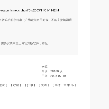
/www.cnnic.net.cn/html/Dir/2003/11/01/1142.htm
域名转码后的字符串（在绑定域名的时候，不能直接填网通
名，需要安装中文上网官方版软件，详见：
来源：
阅读：
28180
次
日期：
2005-07-19
朋友
】 【
收藏
】 【
打印
】 【
关闭
】 【 字体：
大
中
小
】