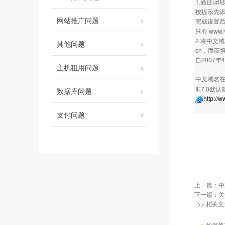
1.通过u
按提示先添
网站推广问题
完成设置
只有 ww
2.将中文
其他问题
cn，而应填
自2007
主机租用问题
中文域名
IE7.0
数据库问题
http://
支付问题
上一篇：
中
下一篇：
关
>> 相关文
如何修